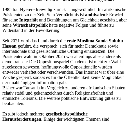
1985 trat Nyerere freiwillig zurück – ungewöhnlich für afrikanische
Präsidenten zu der Zeit. Sein Vermächtnis ist
ambivalent
: Er wird
für seine
Integrität
und Bemühungen um Gleichheit geschätzt, aber
seine
Wirtschaftspolitik
hatte negative Folgen und führte zu
Widerstand in der Bevölkerung.
Seit 2021 wird das Land durch die
erste Muslima Samia Suluhu
Hassan
geführt, die versprach, sich für mehr Demokratie sowie
internationale und gesellschaftliche Öffnung einzusetzen. Die
Präsidentenwahl im Oktober 2025 war allerdings alles andere als
demokratisch: Die Oppositionspartei Chadema ist nicht zur Wahl
zugelassen gewesen, hoffnungsvolle Oppositionelle wurden
entweder verhaftet oder verschwanden. Das Internet war über eine
Woche gesperrt, sodass es für die Öffentlichkeit keine Möglichkeit
der unabhängigen Information gab.
Bisher war Tansania im Vergleich zu anderen afrikanischen Staaten
relativ stabil und gekennzeichnet durch Religionsfreiheit und
ethnische Toleranz. Die weitere politische Entwicklung gilt es zu
beobachten.
Es gibt jedoch mehrere
gesellschaftspolitische
Herausforderungen
. Einige der wichtigsten Themen sind: