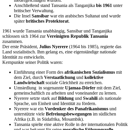
niedergeschlagen wurden.
Anschließend stand Tansania als Tanganjika
bis 1961
unter
britischer Verwaltung.
Die Insel
Sansibar
war ein arabisches Sultanat und wurde
später
britisches Protektorat
.
1961 wurde Tansania unabhängig, Sansibar und Tanganjika
schlossen sich 1964 zur
Vereinigten Republik Tansania
zusammen.
Der erste Präsident,
Julius Nyerere
(1964 bis 1985), regierte das
Land sozialistisch. Ihm gelang es, eine eigenständige nationale
Identität zu entwickeln.
Kernpunkte seiner Politik waren:
Einführung einer Form des
afrikanischen Sozialismus
mit
dem Ziel, durch
Verstaatlichung
und
kollektive
Landwirtschaft
soziale Gleichheit zu erreichen.
Umsiedlung in sogenannte
Ujamaa-Dörfer
mit dem Ziel,
gemeinschaftlich zu arbeiten und voneinander zu lernen.
Nyerere setzte stark auf
Bildung
und
Swahili
als nationale
Sprache, um Einheit und Identität zu fördern.
Nyerere war ein
Vordenker des Panafrikanismus
und
unterstützte viele
Befreiungsbewegungen
im südlichen
Afrika (z.B. in Südafrika, Mosambik).
Tansania spielte eine aktive Rolle in der internationalen Politik
und war bekannt für seine
moralische Führungsrolle.